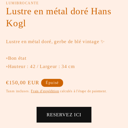
une
u
LUMIBROCANTE
fenêtre
fe
Lustre en métal doré Hans
modale
m
Kogl
Lustre en métal doré, gerbe de blé vintage ✨
▫️Bon état
▫️Hauteur : 42 / Largeur : 34 cm
Prix
€150,00 EUR
Épuisé
habituel
Taxes incluses.
Frais d'expédition
calculés à l'étape de paiement.
RESERVEZ ICI