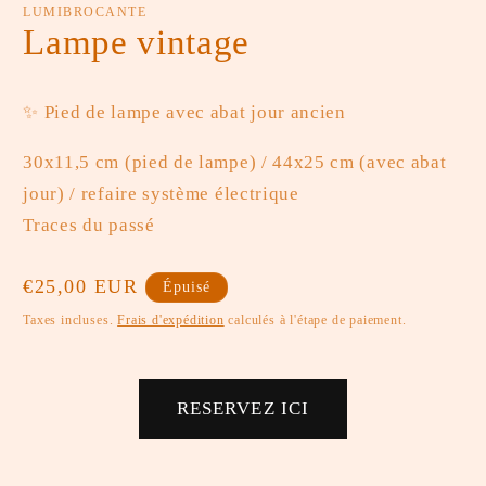
une
u
LUMIBROCANTE
fenêtre
fe
Lampe vintage
modale
m
✨ Pied de lampe avec abat jour ancien
30x11,5 cm (pied de lampe) / 44x25 cm (avec abat
jour) / refaire système électrique
Traces du passé
Prix
€25,00 EUR
Épuisé
habituel
Taxes incluses.
Frais d'expédition
calculés à l'étape de paiement.
RESERVEZ ICI