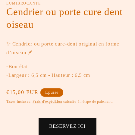
une
u
LUMIBROCANTE
fenêtre
fe
Cendrier ou porte cure dent
modale
m
oiseau
✨ Cendrier ou porte cure-dent original en forme
d’oiseau 🪶
▫️Bon état
▫️Largeur : 6,5 cm - Hauteur : 6,5 cm
Prix
€15,00 EUR
Épuisé
habituel
Taxes incluses.
Frais d'expédition
calculés à l'étape de paiement.
RESERVEZ ICI